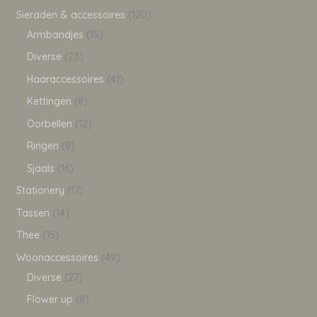
Sieraden & accessoires
120
Armbandjes
15
Diverse
23
Haaraccessoires
41
Kettingen
8
Oorbellen
12
Ringen
8
Sjaals
16
Stationery
17
Tassen
14
Thee
15
Woonaccessoires
49
Diverse
27
Flower up
8