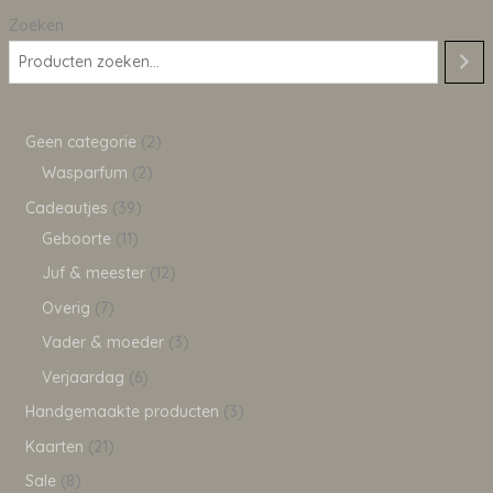
Zoeken
Geen categorie
2
Wasparfum
2
Cadeautjes
39
Geboorte
11
Juf & meester
12
Overig
7
Vader & moeder
3
Verjaardag
6
Handgemaakte producten
3
Kaarten
21
Sale
8