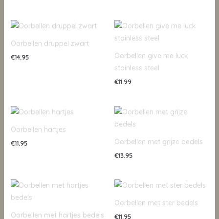
Oorbellen druppel zwart
Oorbellen give me luck
€
14.95
stainless steel
€
11.99
Oorbellen hartjes
Oorbellen met grijze bedels
€
11.95
€
13.95
Oorbellen met ster bedels
Oorbellen met hartjes bedels
€
11.95