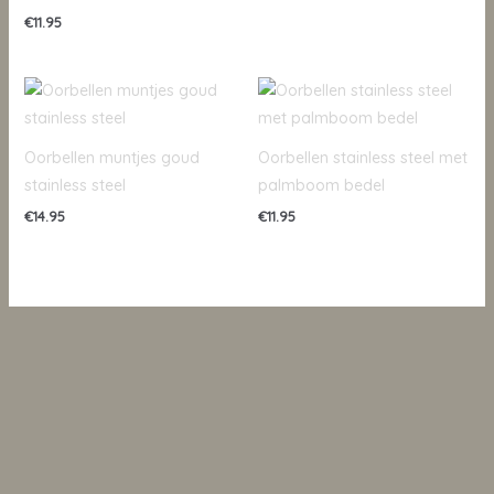
€
11.95
Oorbellen muntjes goud
Oorbellen stainless steel met
stainless steel
palmboom bedel
€
14.95
€
11.95