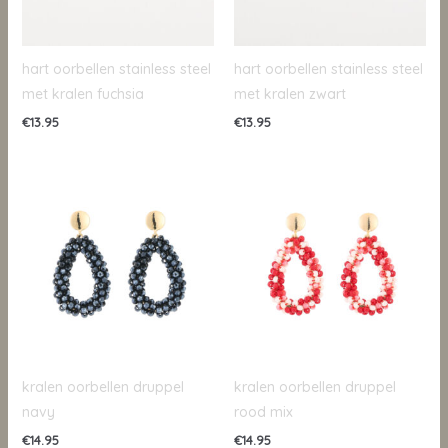
hart oorbellen stainless steel
hart oorbellen stainless steel
met kralen fuchsia
met kralen zwart
€
13.95
€
13.95
kralen oorbellen druppel
kralen oorbellen druppel
navy
rood mix
€
14.95
€
14.95