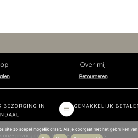
hop
Over mij
alen
Retourneren
S BEZORGING IN
GEMAKKELIJK BETALE
ENDAAL
 site zo soepel mogelijk draait. Als je doorgaat met het gebruiken van 
jk onze
privacy policy
– Powered by
Digitalness