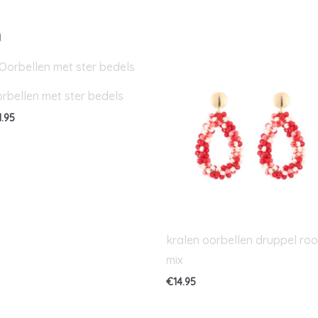
n
rbellen met ster bedels
1.95
kralen oorbellen druppel ro
mix
€
14.95