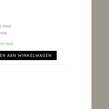
s steel
hsia
oorraad
EN AAN WINKELWAGEN