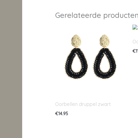
Gerelateerde producte
Oo
€
1
Oorbellen druppel zwart
€
14.95