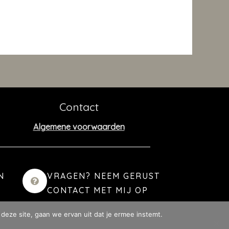
Contact
Algemene voorwaarden
N
VRAGEN? NEEM GERUST
CONTACT MET MIJ OP
deze site, gaan we ervan uit dat je ermee instemt.