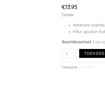
fuchsia
€
13.95
aantal
Details
Materiaal: stainles
Kleur: goud en fuc
Beschikbaarheid:
2 op v
TOEVOEG
Categorie:
Oorbellen