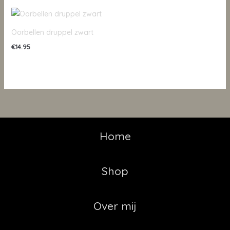
Oorbellen druppel zwart
€
14.95
Home
Shop
Over mij