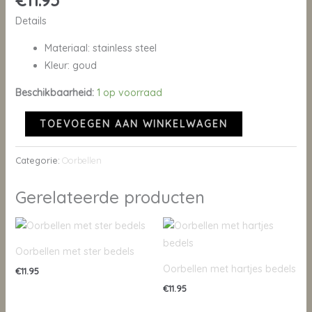
€
11.95
Details
Materiaal: stainless steel
Kleur: goud
Beschikbaarheid:
1 op voorraad
TOEVOEGEN AAN WINKELWAGEN
Categorie:
Oorbellen
Gerelateerde producten
Oorbellen met ster bedels
Oorbellen met hartjes bedels
€
11.95
€
11.95