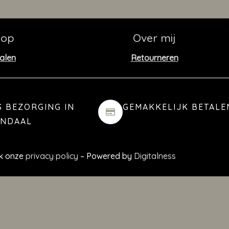
hop
Over mij
alen
Retourneren
S BEZORGING IN
GEMAKKELIJK BETALE
ENDAAL
jk onze
privacy policy
– Powered by
Digitalness