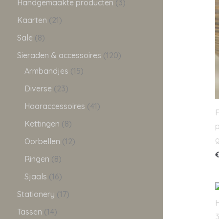
Handgemaakte producten
3
Kaarten
21
Sale
8
Sieraden & accessoires
120
Armbandjes
15
Diverse
23
Haaraccessoires
41
F
Kettingen
8
p
g
Oorbellen
12
Ringen
8
Sjaals
16
Stationery
17
Tassen
14