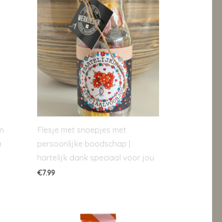
n
Flesje met snoepjes met
m
persoonlijke boodschap |
hartelijk dank speciaal voor jou
€
7.99