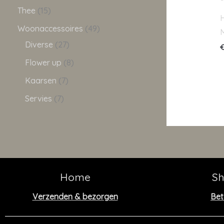
Thee
15
Woonaccessoires
49
M
Diverse
27
Flower up
8
Kaarsen
7
Servies
7
Home
S
Verzenden & bezorgen
Bet