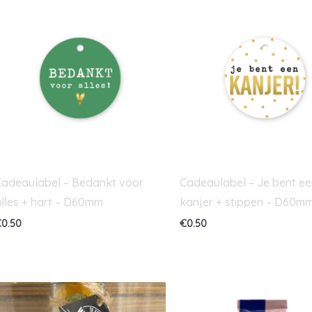
adeaulabel – Bedankt voor
Cadeaulabel – Je bent ee
lles + hart – D60mm
kanjer + stippen – D60m
€
0.50
€
0.50