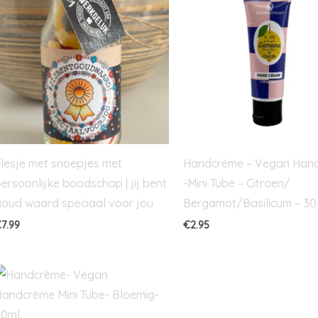
lesje met snoepjes met
Handcrème – Vegan Han
ersoonlijke boodschap | jij bent
-Mini Tube – Citroen/
oud waard speciaal voor jou
Bergamot/Basilicum – 30
€
7.99
€
2.95