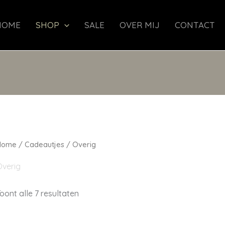
HOME
SHOP
SALE
OVER MIJ
CONTACT
Home
/
Cadeautjes
/ Overig
verig
oont alle 7 resultaten