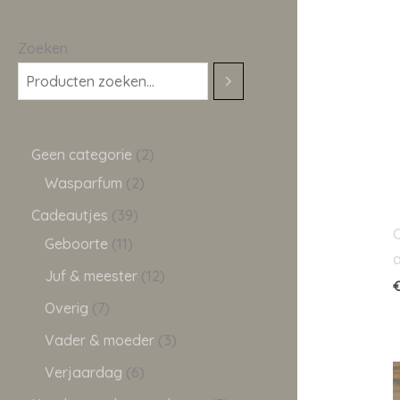
Zoeken
Geen categorie
2
Wasparfum
2
Cadeautjes
39
C
Geboorte
11
a
Juf & meester
12
Overig
7
Vader & moeder
3
Verjaardag
6