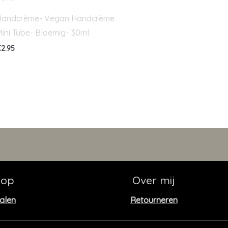
Handcrème- Vegan Handcrème
ini Tube- Bloemig- 30ml
€
2.95
hop
Over mij
alen
Retourneren