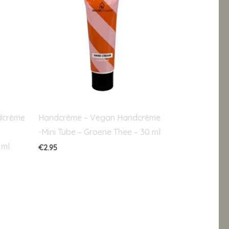
dcrème
Handcrème – Vegan Handcrème
-Mini Tube – Groene Thee – 30 ml
 ml
€
2.95