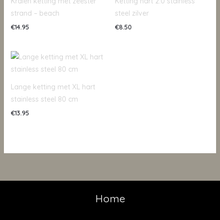
Kralen ketting met zeester
Ketting hart 2.0 stainless
strand – beach
steel zilver
€
14.95
€
8.50
Lange ketting met XL hart
stainless steel 80 cm
€
13.95
Home