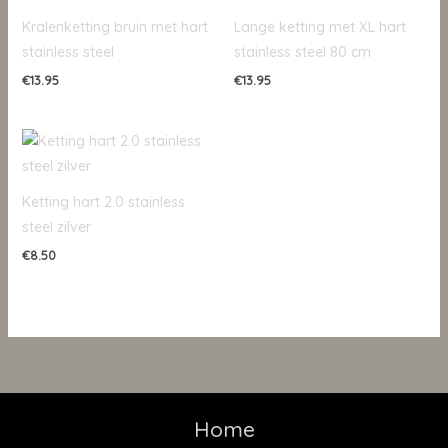
Kralenketting bruin met hart
Lange ketting met XL hart
stainless steel
stainless steel 80 cm
€
13.95
€
13.95
Ketting hart 2.0 stainless
steel zilver
€
8.50
Home