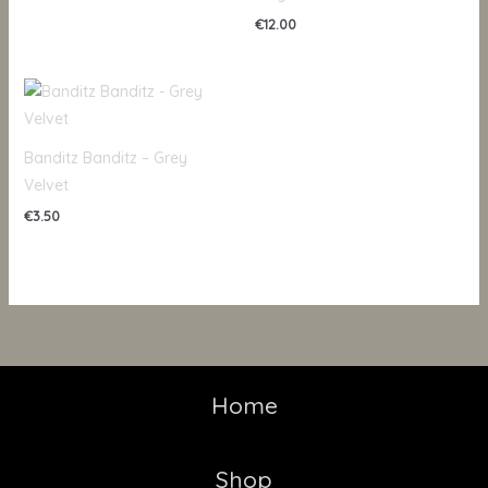
€
12.00
Banditz Banditz – Grey
Velvet
€
3.50
Home
Shop