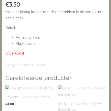
€
3.50
Maak er fleurig kapsel met deze haarklem in de vorm van
een bloem.
Details
Afmeting: 7 cm
Kleur: zwart
Uitverkocht
Categorie:
Haaraccessoires
Gerelateerde producten
Banditz – Ivory Gold Strass
BANDITZ – Combo – Velvet
€
4.00
Beige Brown