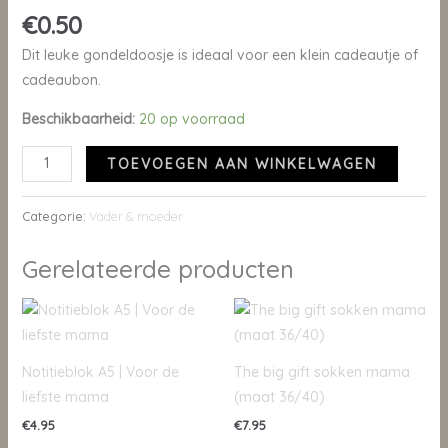
€
0.50
Dit leuke gondeldoosje is ideaal voor een klein cadeautje of
cadeaubon.
Beschikbaarheid:
20 op voorraad
TOEVOEGEN AAN WINKELWAGEN
Categorie:
Vader & moeder
Gerelateerde producten
Notitieblok A5 | Voor de
The big gift sokken mama
liefste mama
(maat 36/40)
€
4.95
€
7.95