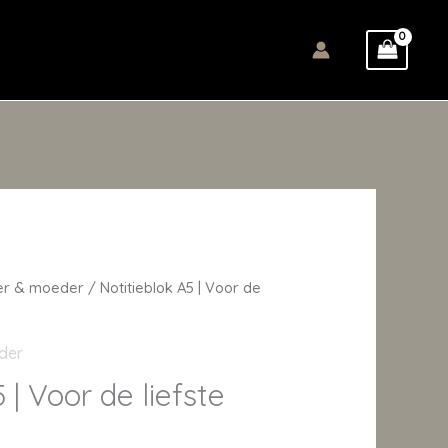
er & moeder
/ Notitieblok A5 | Voor de
der
 | Voor de liefste