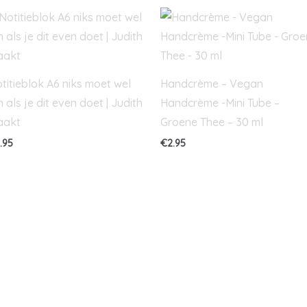
titieblok A6 niks moet wel
Handcrème – Vegan
jn als je dit even doet | Judith
Handcrème -Mini Tube –
aakt
Groene Thee – 30 ml
.95
€
2.95