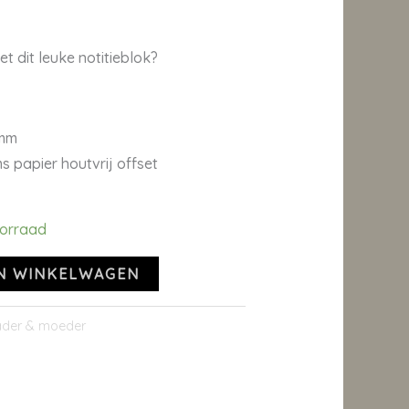
t dit leuke notitieblok?
 mm
s papier houtvrij offset
oorraad
N WINKELWAGEN
der & moeder