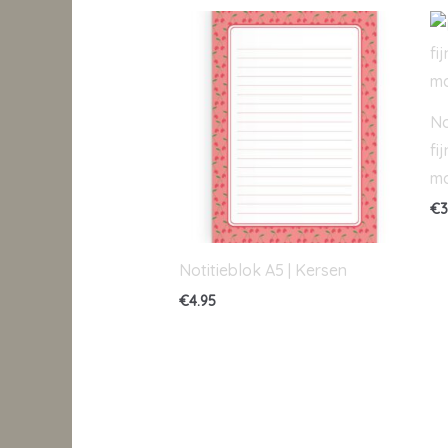
No
fi
m
€
3
Notitieblok A5 | Kersen
€
4.95