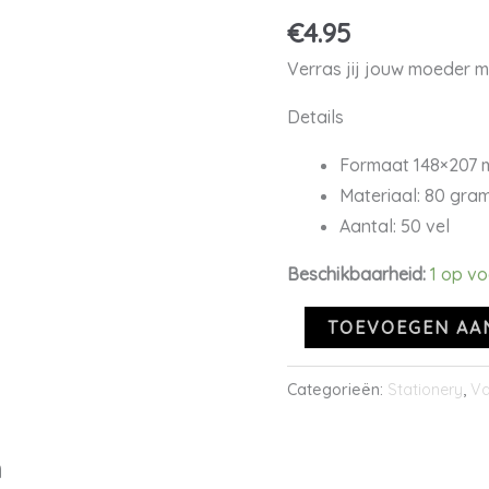
mama
€
4.95
aantal
Verras jij jouw moeder me
Details
Formaat 148×207
Materiaal: 80 gram
Aantal: 50 vel
Beschikbaarheid:
1 op v
TOEVOEGEN AA
Categorieën:
Stationery
,
Va
n