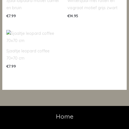
Sjaal luipaard motief camel
Wintersjaal met ruiten en
en bruin
visgraat motief grijs zwart
€
7.99
€
14.95
Sjaaltje leopard coffee
70×70 cm
€
7.99
Home