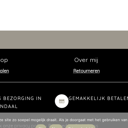
hop
Over mij
alen
Retourneren
S BEZORGING IN
GEMAKKELIJK BETALE
ENDAAL
 site zo soepel mogelijk draait. Als je doorgaat met het gebruiken van 
jk onze
privacy policy
– Powered by
Digitalness