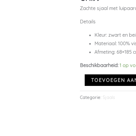
Zachte sjaal met luipaar
Details
Kleur: zwart en be
Materiaal: 100% v
Afmeting: 68×185 
Beschikbaarheid:
1 op v
TOEVOEGEN AA
Categorie:
Sjaals