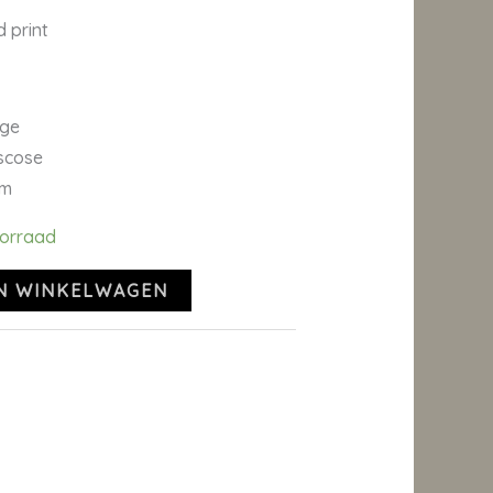
d print
ige
iscose
cm
oorraad
N WINKELWAGEN