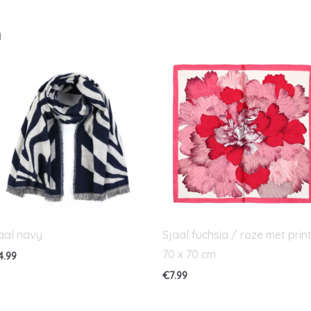
n
aal navy
Sjaal fuchsia / roze met prin
70 x 70 cm
4.99
€
7.99