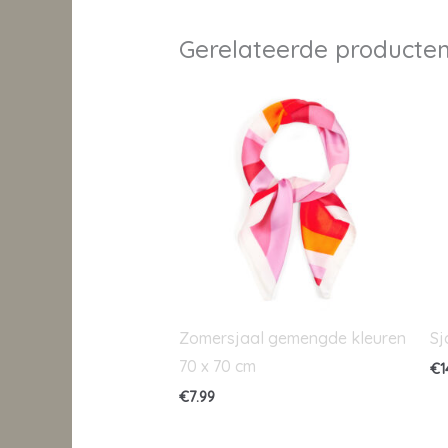
Gerelateerde producte
Zomersjaal gemengde kleuren
Sj
70 x 70 cm
€
1
€
7.99