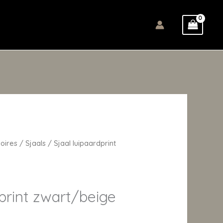
oires
/
Sjaals
/ Sjaal luipaardprint
dprint zwart/beige