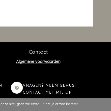
Contact
Algemene voorwaarden
N
VRAGEN? NEEM GERUST
CONTACT MET MIJ OP
deze site, gaan we ervan uit dat je ermee instemt.