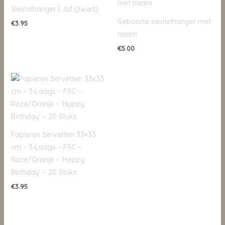
Sleutelhanger | Juf (zwart)
Geboorte sleutelhanger met
€
3.95
naam
€
5.00
Papieren Servetten 33×33
cm – 3-Laags – FSC –
Roze/Oranje – ‘Happy
Birthday’ – 20 Stuks
€
3.95