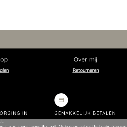
hop
Over mij
alen
Retourneren
ZORGING IN
GEMAKKELIJK BETALEN
AL
 site zo soepel mogelijk draait. Als je doorgaat met het gebruiken van 