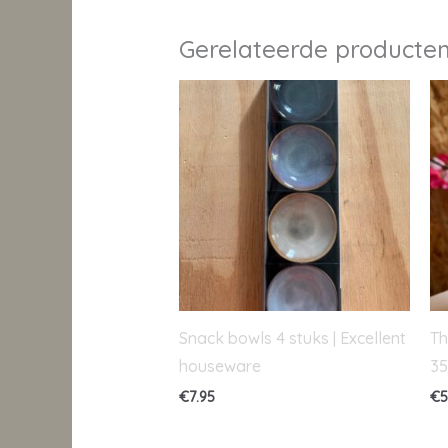
Gerelateerde producte
Snack bowls 4 stuks | Excellent
Th
houseware
35
€
7.95
€
5