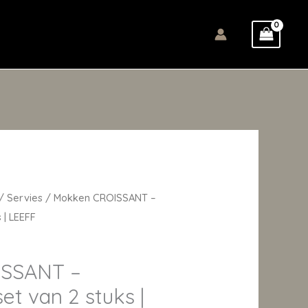
/
Servies
/ Mokken CROISSANT –
 | LEEFF
ISSANT –
t van 2 stuks |