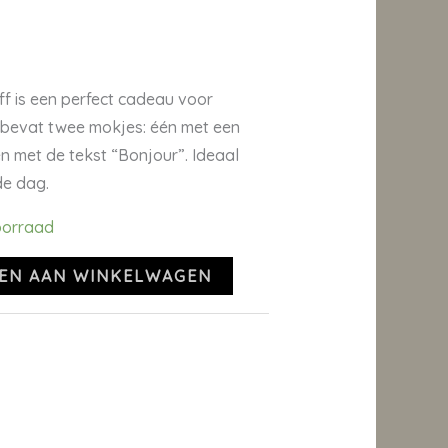
f is een perfect cadeau voor
t bevat twee mokjes: één met een
één met de tekst “Bonjour”. Ideaal
de dag.
oorraad
EN AAN WINKELWAGEN