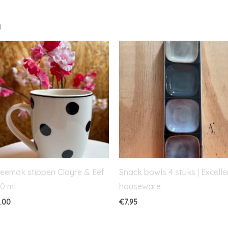
n
eemok stippen Clayre & Eef
Snack bowls 4 stuks | Excelle
0 ml
houseware
.00
€
7.95