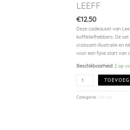
van
LEEFF
2
€
12.50
stuks
|
Deze cadeauset van Leef
LEEFF
koffieliefhebbers. De se
aantal
croissant-illustratie en 
voor een fijne start van 
Beschikbaarheid:
2 op v
TOEVOEG
Categorie:
Servies