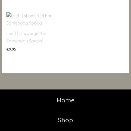
Leeff | showergel For
Somebody Special
€
9.95
Home
Shop