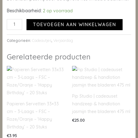
Beschikbaarheid:
2 op voorraad
TOEVOEGEN AAN WINKELWAGEN
Categorieën:
Cadeautjes
,
Verjaardag
Gerelateerde producten
Pip Studio | cadeauset
Papieren Servetten 33×33
handzeep & handlotion
cm – 3-Laags – FSC –
jasmijn thee bladeren 475 ml
Roze/Oranje – ‘Happy
€
25.00
Birthday’ – 20 Stuks
€
3.95