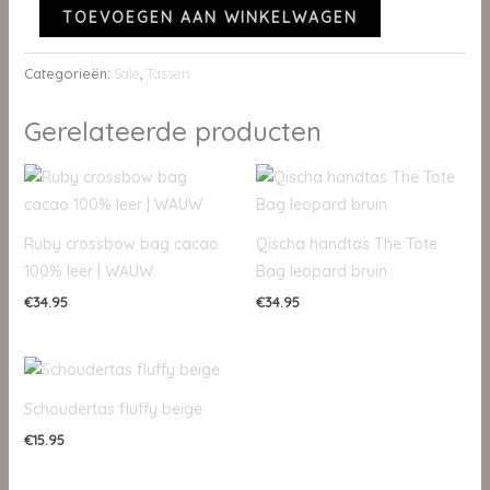
TOEVOEGEN AAN WINKELWAGEN
Categorieën:
Sale
,
Tassen
Gerelateerde producten
Ruby crossbow bag cacao
Qischa handtas The Tote
100% leer | WAUW
Bag leopard bruin
€
34.95
€
34.95
Schoudertas fluffy beige
€
15.95