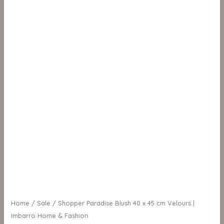
&
Fashion
aantal
Home
/
Sale
/ Shopper Paradise Blush 40 x 45 cm Velours |
Imbarro Home & Fashion