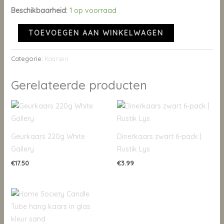
Beschikbaarheid:
1 op voorraad
TOEVOEGEN AAN WINKELWAGEN
Categorie:
Kaarsen
Gerelateerde producten
Geurkaars 220g White
Dinerkaars zwart 6-pack |
Gallery
Rustik Lys
€
17.50
€
3.99