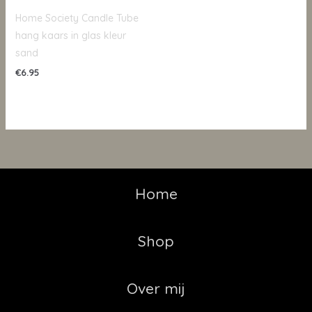
Home Society Candle Tube
hang kaars in glas kleur
sand
€
6.95
Home
Shop
Over mij