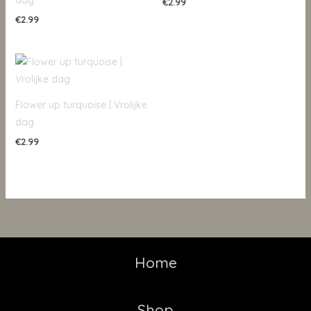
dag
€
2.99
€
2.99
Flower up turquoise | Vrolijke
dag
€
2.99
Home
Shop