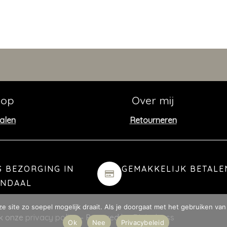
hop
Over mij
alen
Retourneren
S BEZORGING IN
GEMAKKELIJK BETALE
ENDAAL
 site zo soepel mogelijk draait. Als je doorgaat met het gebruiken van 
jk onze
privacy policy
– Powered by
Digitalness
Ok
Nee
Privacybeleid