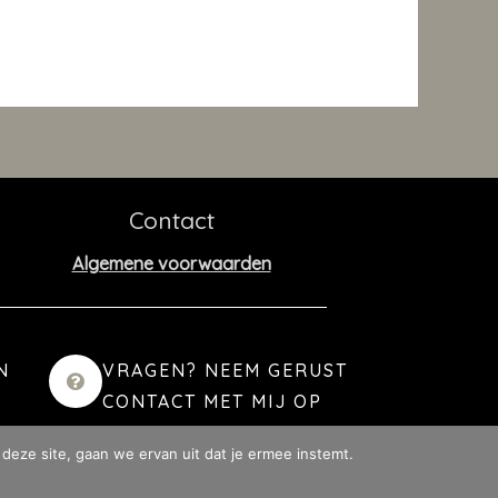
Contact
Algemene voorwaarden
N
VRAGEN? NEEM GERUST
CONTACT MET MIJ OP
deze site, gaan we ervan uit dat je ermee instemt.