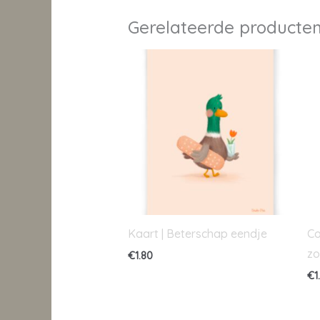
Gerelateerde producte
Kaart | Beterschap eendje
Co
zo
€
1.80
€
1