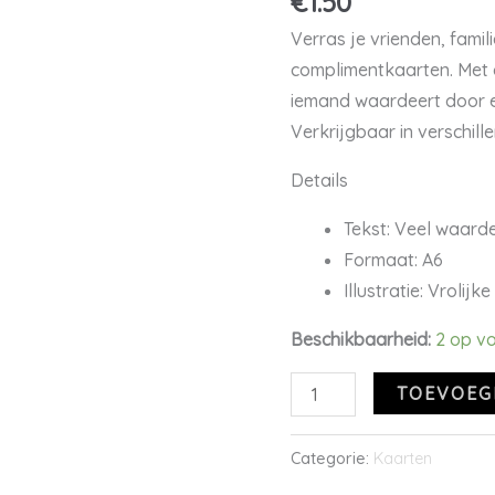
€
1.50
aantal
Verras je vrienden, fami
complimentkaarten. Met d
iemand waardeert door e
Verkrijgbaar in verschill
Details
Tekst: Veel waarde
Formaat: A6
Illustratie: Vrolijk
Beschikbaarheid:
2 op v
TOEVOEG
Categorie:
Kaarten