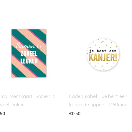
n
mplimentkaart | Samen is
Cadeaulabel – Je bent een
veel leuker
kanjer + stippen – D60mm
.50
€
0.50