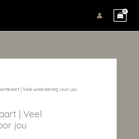
entkaart | Veel waardering voor jou
art | Veel
oor jou