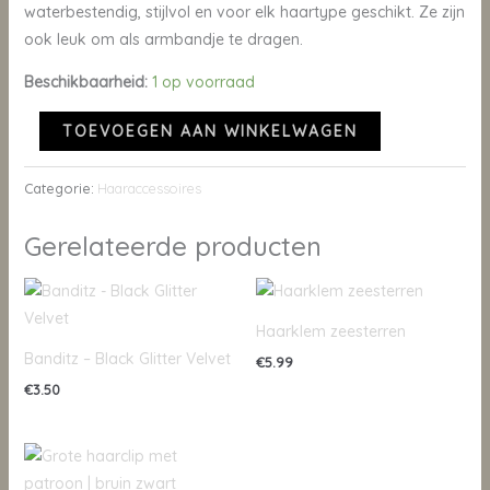
waterbestendig, stijlvol en voor elk haartype geschikt. Ze zijn
ook leuk om als armbandje te dragen.
Beschikbaarheid:
1 op voorraad
TOEVOEGEN AAN WINKELWAGEN
Categorie:
Haaraccessoires
Gerelateerde producten
Haarklem zeesterren
Banditz – Black Glitter Velvet
€
5.99
€
3.50