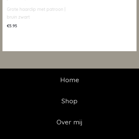
Grote haarclip met patroon |
bruin zwart
€
5.95
Home
Shop
Over mij