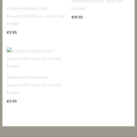
Armband beach vibe met
Kralenarmband met
bedels
touwmotief blauw vis en ster
€
19.95
kralen
€
9.95
Kralenarmband met
touwmotief roze vis en ster
kralen
€
9.95